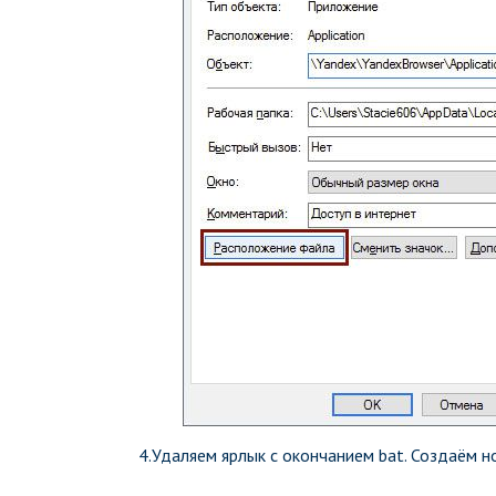
4.Удаляем ярлык с окончанием bat. Создаём н