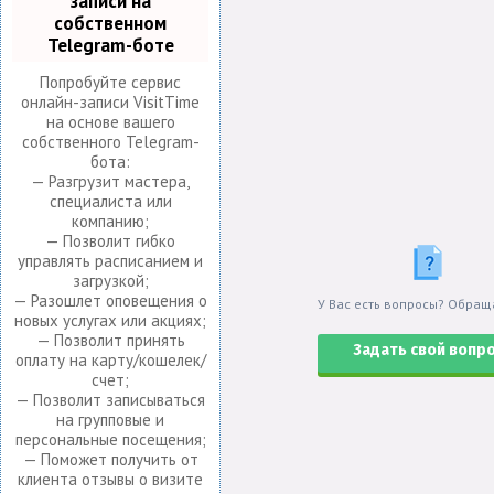
записи на
собственном
Telegram-боте
Попробуйте сервис
онлайн-записи VisitTime
на основе вашего
собственного Telegram-
бота:
— Разгрузит мастера,
специалиста или
компанию;
— Позволит гибко
управлять расписанием и
загрузкой;
— Разошлет оповещения о
У Вас есть вопросы? Обращ
новых услугах или акциях;
— Позволит принять
Задать свой вопр
оплату на карту/кошелек/
счет;
— Позволит записываться
на групповые и
персональные посещения;
— Поможет получить от
клиента отзывы о визите