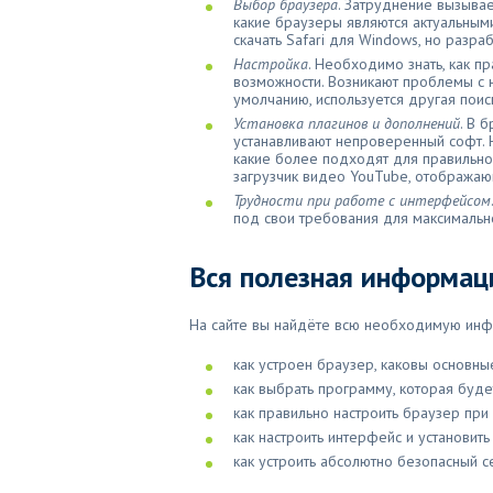
Выбор браузера
. Затруднение вызыва
какие браузеры являются актуальным
скачать Safari для Windows, но разра
Настройка
. Необходимо знать, как п
возможности. Возникают проблемы с 
умолчанию, используется другая поиск
Установка плагинов и дополнений
. В 
устанавливают непроверенный софт. Н
какие более подходят для правильно
загрузчик видео YouTube, отображаю
Трудности при работе с интерфейсом
под свои требования для максимальн
Вся полезная информац
На сайте вы найдёте всю необходимую инф
как устроен браузер, каковы основны
как выбрать программу, которая буд
как правильно настроить браузер пр
как настроить интерфейс и установи
как устроить абсолютно безопасный се