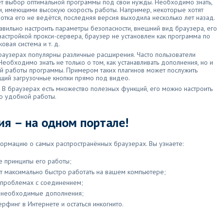
ет выбор оптимальной программы под свои нужды. Необходимо знать,
и, имеющими высокую скорость работы. Например, некоторые хотят
ботка его не ведётся, последняя версия выходила несколько лет назад.
равильно настроить параметры безопасности, внешний вид браузера, его
настройкой прокси-сервера, браузер не установлен как программа по
овая система и т. д.
браузерах популярны различные расширения. Часто пользователи
еобходимо знать не только о том, как устанавливать дополнения, но и
й работы программы. Примером таких плагинов может послужить
щий загрузочные кнопки прямо под видео.
. В браузерах есть множество полезных функций, его можно настроить
о удобной работы.
ия – на одном портале!
ормацию о самых распространённых браузерах. Вы узнаете:
е принципы его работы;
ет максимально быстро работать на вашем компьютере;
и проблемах с соединением;
ть необходимые дополнения;
рфинг в Интернете и остаться инкогнито.