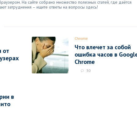
аузером. На сайте собрано множество полезных статей, где даётся
ают затруднения – ищите ответы на вопросы здесь!
Chrome
Что влечет за собой
я от
ошибка часов в Googl
узерах
Chrome
30
рии в
нито