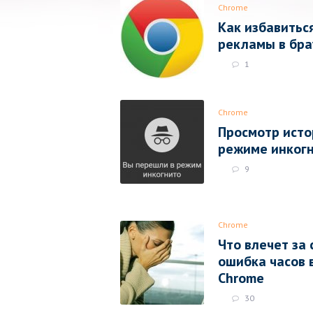
Chrome
Как избавитьс
рекламы в бра
1
Chrome
Просмотр исто
режиме инког
9
Chrome
Что влечет за 
ошибка часов 
Chrome
30