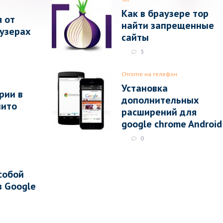
Как в браузере тор
я от
найти запрещенные
узерах
сайты
3
Chrome на телефон
Установка
рии в
дополнительных
нито
расширений для
google chrome Android
0
собой
в Google