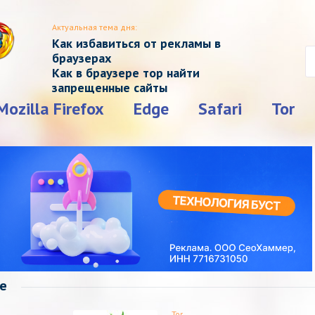
Актуальная тема дня:
Как избавиться от рекламы в
браузерах
Как в браузере тор найти
запрещенные сайты
Mozilla Firefox
Edge
Safari
Tor
е
Tor