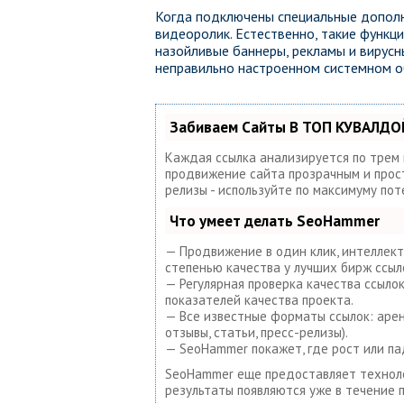
Когда подключены специальные дополне
видеоролик. Естественно, такие функ
назойливые баннеры, рекламы и вирусн
неправильно настроенном системном об
Забиваем Сайты В ТОП КУВАЛДОЙ
Каждая ссылка анализируется по трем
продвижение сайта прозрачным и просты
релизы - используйте по максимуму по
Что умеет делать SeoHammer
— Продвижение в один клик, интеллект
степенью качества у лучших бирж ссыл
— Регулярная проверка качества ссыло
показателей качества проекта.
— Все известные форматы ссылок: аренд
отзывы, статьи, пресс-релизы).
— SeoHammer покажет, где рост или па
SeoHammer еще предоставляет техно
результаты появляются уже в течение п