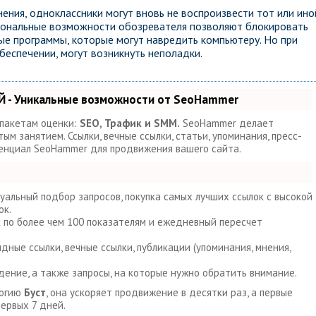
ния, одноклассники могут вновь не воспроизвести тот или ино
циональные возможности обозревателя позволяют блокировать
ые программы, которые могут навредить компьютеру. Но при
еспечении, могут возникнуть неполадки.
 - Уникальные возможности от SeoHammer
 пакетам оценки:
SEO, Трафик и SMM.
SeoHammer делает
м занятием. Ссылки, вечные ссылки, статьи, упоминания, пресс-
тенциал SeoHammer для продвижения вашего сайта.
уальный подбор запросов, покупка самых лучших ссылок с высокой
ок.
к по более чем 100 показателям и ежедневный пересчет
ные ссылки, вечные ссылки, публикации (упоминания, мнения,
дение, а также запросы, на которые нужно обратить внимание.
логию
Буст
, она ускоряет продвижение в десятки раз, а первые
ервых 7 дней.