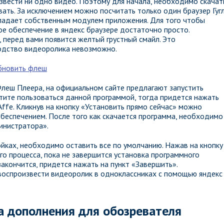
вести ни одно видео. Поэтому для начала, необходимо скачат
вать. За исключением можно посчитать только один браузер Гуг
бладает собственным модулем приложения. Для того чтобы
е обеспечение в яндекс браузере достаточно просто.
, перед вами появится желтый грустный смайл. Это
водство видеоролика невозможно.
Флеш Плеера, на официальном сайте предлагают запустить
отите пользоваться данной программой, тогда придется нажать
Affe. Кликнув на кнопку «Установить прямо сейчас» можно
беспечением. После того как скачается программа, необходимо
инистратора».
ойках, необходимо оставить все по умолчанию. Нажав на кнопку
о процесса, пока не завершится установка программного
закончится, придется нажать на пункт «Завершить».
воспроизвести видеоролик в одноклассниках с помощью яндекс
а дополнения для обозревателя