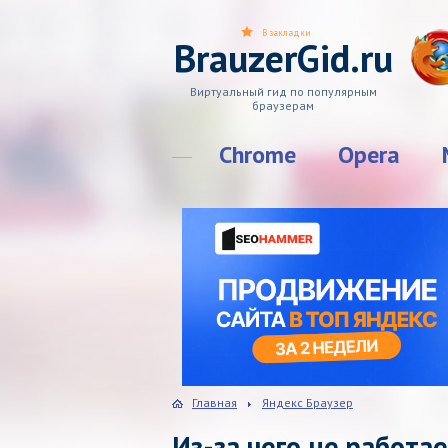
В закладки
BrauzerGid.ru
Виртуальный гид по популярным
браузерам
Chrome
Opera
Главная
Яндекс Браузер
Из-за чего не работа