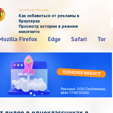
Актуальная тема дня:
Как избавиться от рекламы в
браузерах
Просмотр истории в режиме
инкогнито
Mozilla Firefox
Edge
Safari
Tor
ет видео в одноклассниках в