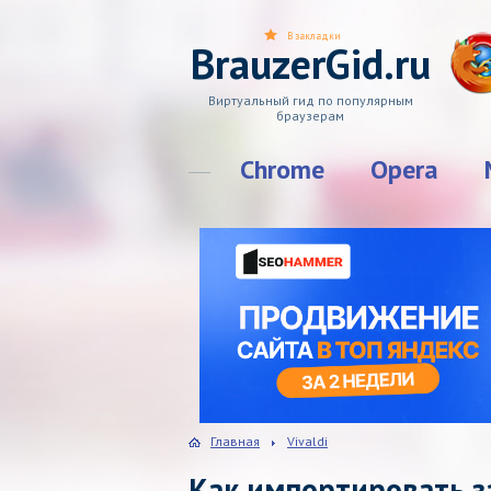
В закладки
BrauzerGid.ru
Виртуальный гид по популярным
браузерам
Chrome
Opera
Главная
Vivaldi
Как импортировать за