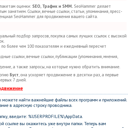
 пакетам оценки:
SEO, Трафик и SMM.
SeoHammer делает
м занятием. Ссылки, вечные ссылки, статьи, упоминания, пресс-
тенциал SeoHammer для продвижения вашего сайта.
уальный подбор запросов, покупка самых лучших ссылок с высокой
ок.
к по более чем 100 показателям и ежедневный пересчет
ные ссылки, вечные ссылки, публикации (упоминания, мнения,
дение, а также запросы, на которые нужно обратить внимание.
логию
Буст
, она ускоряет продвижение в десятки раз, а первые
ервых 7 дней.
родвижение
вы можете найти важнейшие файлы всех программ и приложений.
ание в адресную строку проводника.
 папку, введите: %USERPROFILE%\AppData.
й ссылке вы окажитесь уже внутри папки. Теперь вам