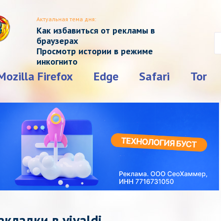
Актуальная тема дня:
Как избавиться от рекламы в
браузерах
Просмотр истории в режиме
инкогнито
Mozilla Firefox
Edge
Safari
Tor
кладки в vivaldi