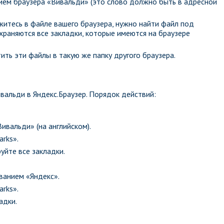
ием браузера «Вивальди» (это слово должно быть в адресной
ажитесь в файле вашего браузера, нужно найти файл под
храняются все закладки, которые имеются на браузере
ть эти файлы в такую же папку другого браузера.
вальди в Яндекс.Браузер. Порядок действий:
ивальди» (на английском).
rks».
уйте все закладки.
званием «Яндекс».
rks».
адки.