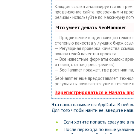
Каждая ссылка анализируется по трем
продвижение сайта прозрачным и просты
релизы - используйте по максимуму по
Что умеет делать SeoHammer
— Продвижение в один клик, интеллект
степенью качества у лучших бирж ссыл
— Регулярная проверка качества ссыло
показателей качества проекта.
— Все известные форматы ссылок: аренд
отзывы, статьи, пресс-релизы).
— SeoHammer покажет, где рост или па
SeoHammer еще предоставляет техно
результаты появляются уже в течение п
Зарегистрироваться и Начать п
Эта папка называется AppData. В ней 
Для того чтобы найти ее, введите назв
Если хотите попасть сразу же в
После перехода по выше указанно