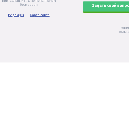
Виртуальный гид по популярным
браузерам
Задать свой вопр
Редакция
Карта сайта
Копи
тольк