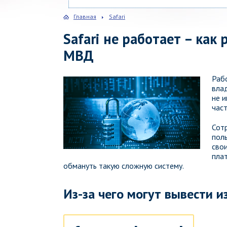
Главная
Safari
Safari не работает – как
МВД
Раб
вла
не 
час
Сот
пол
сво
плат
обмануть такую сложную систему.
Из-за чего могут вывести и